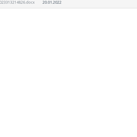
20.01.2022
023313214826.docx