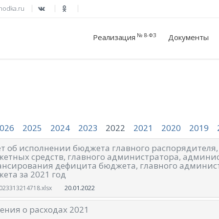
hodka.ru
№ 8-ФЗ
Реализация
Документы
026
2025
2024
2023
2022
2021
2020
2019
т об исполнении бюджета главного распорядителя,
етных средств, главного администратора, админи
нсирования дефицита бюджета, главного админис
ета за 2021 год
20.01.2022
023313214718.xlsx
ения о расходах 2021