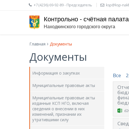
+7 (4236) 69-92-89 - Председатель
ksp@ksp-nak
Контрольно - счётная палата
Находкинского городского округа
Главная
Документы
Документы
Информация о закупках
Все
2
Муниципальные правовые акты
Отче
бюдж
фина
Муниципальные правовые акты
бюдж
изданные КСП НГО, включая
сведения о внесении в них
d2
изменений, признании их
утратившими силу
Свед