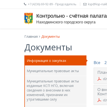
+7 (4236) 69-92-89 - Председатель
ksp@ksp-nak
Контрольно - счётная палата
Находкинского городского округа
Главная
Документы
Документы
Информация о закупках
Все
2
Муниципальные правовые акты
План
d2
Муниципальные правовые акты
изданные КСП НГО, включая
О вн
сведения о внесении в них
Конт
изменений, признании их
утратившими силу
d2