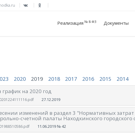
hodka.ru
№ 8-ФЗ
Реализация
Документы
023
2020
2019
2018
2017
2016
2015
2014
 график на 2020 год
27.12.2019
0201224111116.pdf
есении изменений в раздел 3 "Нормативных затрат
рольно-счетной палаты Находкинского городского 
11.06.2019
№ 42
01988510586.pdf